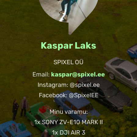
Kaspar Laks
SPIXEL OÜ
Email:
kaspar@spixel.ee
Instagram: @spixel.ee
Facebook:
@SpixelEE
Minu varamu:
1x SONY ZV-E10 MARK II
1x DJI AIR 3